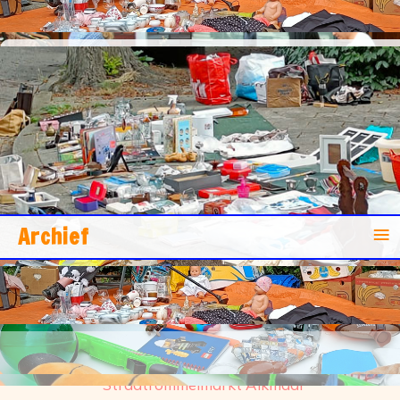
Straatrommelmarkten
De gezelligheid ligt op straat!
≡
Archief
Toevoegen aan je agenda
Bannewaard
Straatrommelmarkt Alkmaar