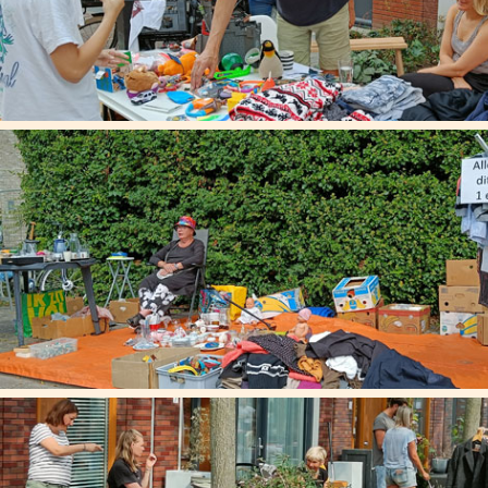
zo 17 mei 2026
09:00
-
14:00
Straatrommelmarkt in de Bannewaard op 17 mei van
9:00 - 14:00
Informatie
Adres
Bannewaard
Kaart