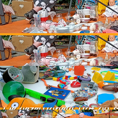
Straatromm
De gezelligheid ligt op s