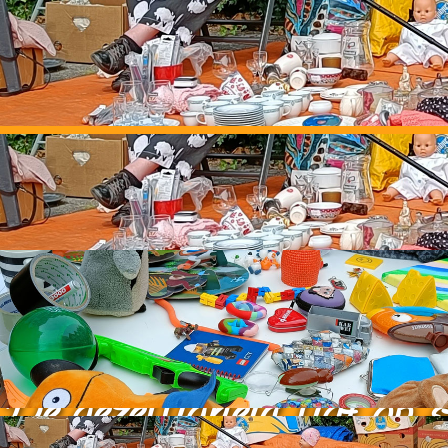
Straatromm
De gezelligheid ligt op s