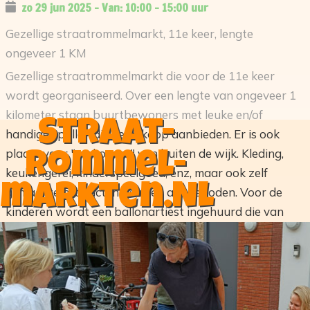
zo 29 jun 2025
10:00
-
15:00
Gezellige straatrommelmarkt, 11e keer, lengte
ongeveer 1 KM
Gezellige straatrommelmarkt die voor de 11e keer
wordt georganiseerd. Over een lengte van ongeveer 1
kilometer staan buurtbewoners met leuke en/of
Straat-
handige spullen die ze te koop aanbieden. Er is ook
plaats voor "verkopers" van buiten de wijk. Kleding,
rommel-
keukengerei, kinderspeelgoed, enz, maar ook zelf
markten.NL
gemaakte producten worden aangeboden. Voor de
kinderen wordt een ballonartiest ingehuurd die van
10.00 tot 13.00 uur aanwezig zal zijn. De markt begint
om 10.00 uur en eindigt om 15.00 uur. Voor vragen of
meer informatie zie onze
Facebookpagina:www.facebook.com/rommelmarkthavi
Of stuur een mail naar