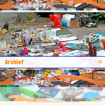
Straatrommelmarkten
De gezelligheid ligt op straat!
≡
Archief
Toevoegen aan je agenda
Havikweg/Albatrosweg
Straatrommelmarkt Alkmaar