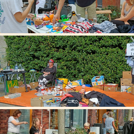
havikwegrommelmarkt@gmail.com
. een appje sturen
kan ook nar Gabrie van Sebille, tel 06 25106531. We
zien jullie graag op 29 juni.
Informatie
Telefoon
0625106531
E-mail
havikwegrommelmarkt@gmail.com
Adres
Havikweg, Albatrosweg - Alkmaar
Kaart