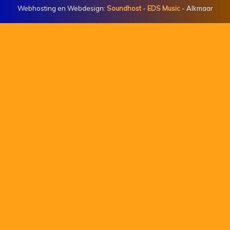
Webhosting en Webdesign:
Soundhost
-
EDS Music
- Alkmaar