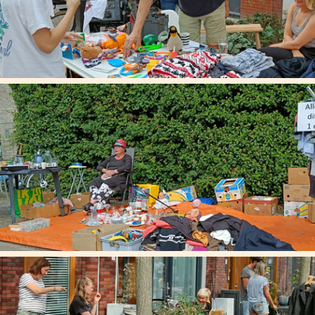
zo 30 jun 2024
09:00
-
15:30
Rommelmarkt Nollen Oost (Deltastraat en Donkstraat)
en Nollen West (Natuurspeeltuin) te Alkmaar
Informatie
Adres
Deltastraat
Kaart