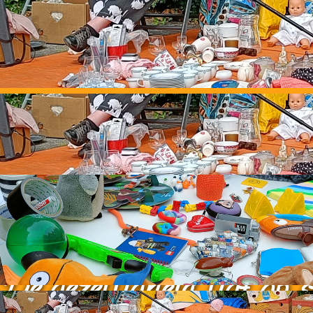
Straatromm
De gezelligheid ligt op s