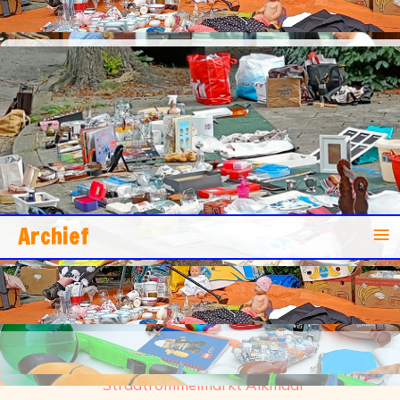
Straatrommelmarkten
De gezelligheid ligt op straat!
≡
Archief
Toevoegen aan je agenda
Deltastraat - Donkstraat
Straatrommelmarkt Alkmaar