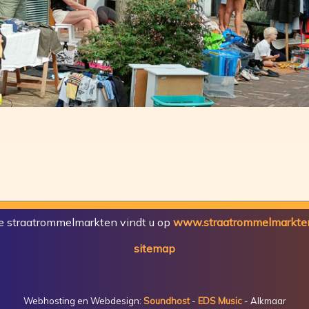
e straatrommelmarkten vindt u op
www.straatrommelmarkten
sitemap
Webhosting en Webdesign:
Soundhost
-
EDS Music
- Alkmaar