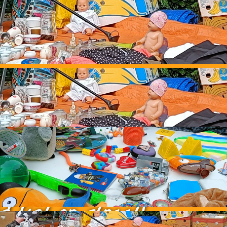
rommelmark
d ligt op straat!