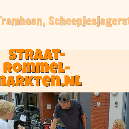
Trambaan, Scheepjesjagerst
Straat-
rommel-
markten.NL