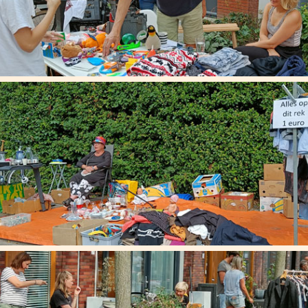
i om 10:00 uur tot 16:00 uur
r voor de deur. Voor mensen die niet in de straten wonen 
llige dag van.
Informatie
Adres
T hondsbosch Alkmaar