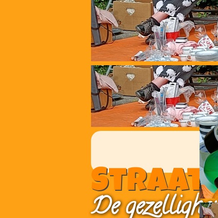
Straat
De gezellighei